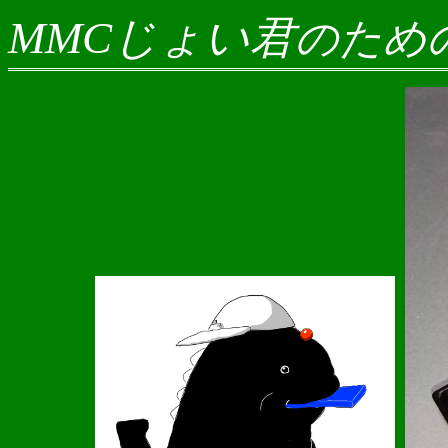
MMCじょい君
のため