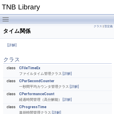
TNB Library
Toggle main menu visibility
クラス
|
型定義
タイム関係
[詳解]
クラス
class
CFileTimeEx
ファイルタイム管理クラス
[詳解]
class
CParSecondCounter
一秒間平均カウンタ管理クラス
[詳解]
class
CPerformanceCount
経過時間管理（高分解能）
[詳解]
class
CProgressTime
進捗時間管理クラス
[詳解]