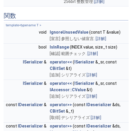
256bit 整数管理
[詳解]
関数
template<typename T >
void
IgnoreUnusedValue
(const T &value)
[宣言] 参照しない値宣言.
[詳解]
bool
IsInRange
(INDEX value, size_t size)
[確認] 範囲チェック.
[詳解]
ISerializer
&
operator<<
(
ISerializer
&_sr, const
CBitSet
&t)
[追加] シリアライズ
[詳解]
ISerializer
&
operator<<
(
ISerializer
&_sr, const
IAccessor::CValue
&t)
[追加] シリアライズ
[詳解]
const
IDeserializer
&
operator>>
(const
IDeserializer
&ds,
CBitSet
&_t)
[取得] デシリアライズ
[詳解]
const
IDeserializer
&
operator>>
(const
IDeserializer
&ds,