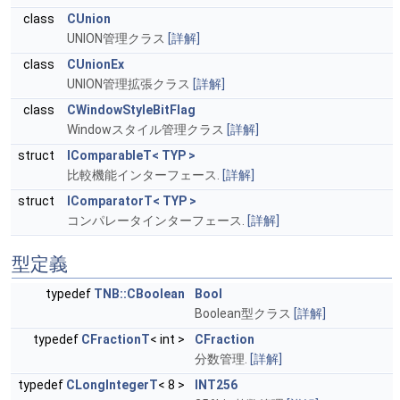
class
CUnion
UNION管理クラス
[詳解]
class
CUnionEx
UNION管理拡張クラス
[詳解]
class
CWindowStyleBitFlag
Windowスタイル管理クラス
[詳解]
struct
IComparableT< TYP >
比較機能インターフェース.
[詳解]
struct
IComparatorT< TYP >
コンパレータインターフェース.
[詳解]
型定義
typedef
TNB::CBoolean
Bool
Boolean型クラス
[詳解]
typedef
CFractionT
< int >
CFraction
分数管理.
[詳解]
typedef
CLongIntegerT
< 8 >
INT256