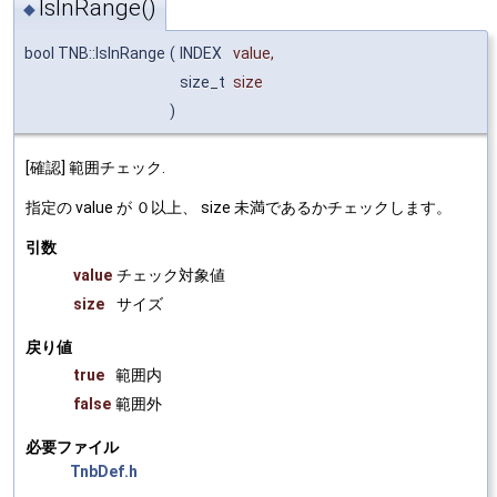
IsInRange()
◆
bool TNB::IsInRange
(
INDEX
value
,
size_t
size
)
[確認] 範囲チェック.
指定の value が ０以上、 size 未満であるかチェックします。
引数
value
チェック対象値
size
サイズ
戻り値
true
範囲内
false
範囲外
必要ファイル
TnbDef.h