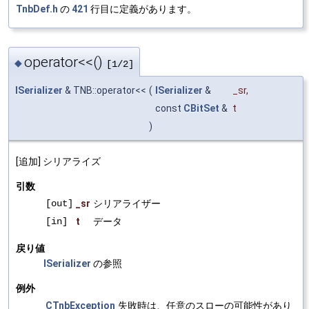
TnbDef.h
の
421
行目に定義があります。
operator<<()
◆
[1/2]
ISerializer
& TNB::operator<<
(
ISerializer
&
_sr
,
const
CBitSet
&
t
)
[追加] シリアライズ
引数
[out]
_sr
シリアライザー
[in]
t
データ
戻り値
ISerializer
の参照
例外
CTnbException
失敗時は、任意のスローの可能性があり