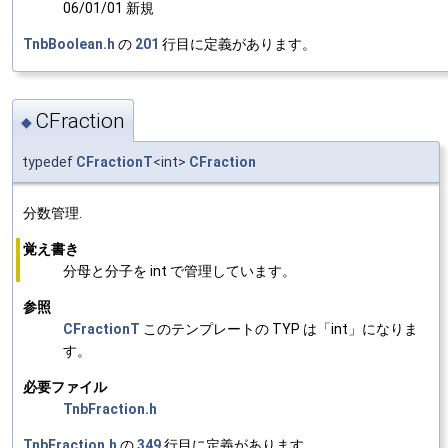
06/01/01 新規
TnbBoolean.h
の
201
行目に定義があります。
CFraction
◆
typedef
CFractionT
<int>
CFraction
分数管理.
覚え書き
分母と分子を int で管理しています。
参照
CFractionT
このテンプレートの TYP は「int」になりま
す。
必要ファイル
TnbFraction.h
TnbFraction.h
の
349
行目に定義があります。