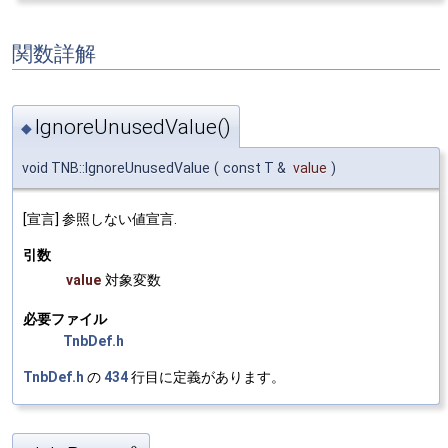
関数詳解
IgnoreUnusedValue()
◆
void TNB::IgnoreUnusedValue
(
const T &
value
)
[宣言] 参照しない値宣言.
引数
value
対象変数
必要ファイル
TnbDef.h
TnbDef.h
の
434
行目に定義があります。