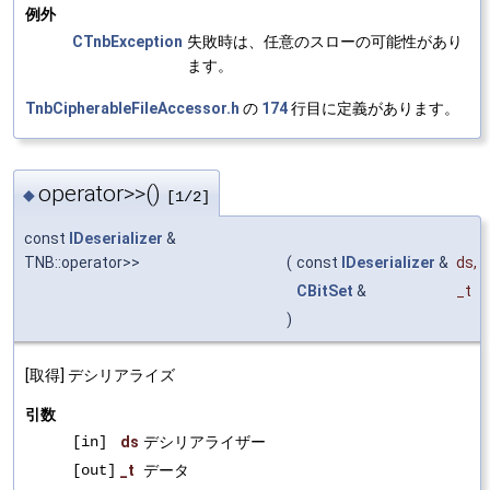
例外
CTnbException
失敗時は、任意のスローの可能性があり
ます。
TnbCipherableFileAccessor.h
の
174
行目に定義があります。
operator>>()
◆
[1/2]
const
IDeserializer
&
TNB::operator>>
(
const
IDeserializer
&
ds
,
CBitSet
&
_t
)
[取得] デシリアライズ
引数
[in]
ds
デシリアライザー
[out]
_t
データ