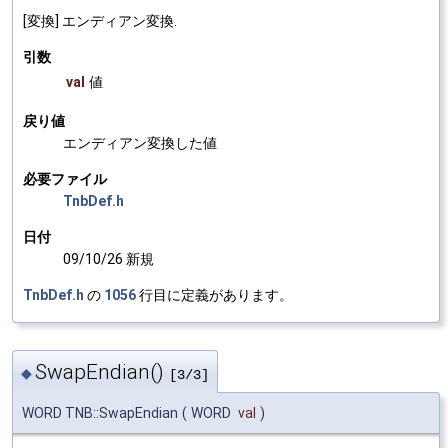
[変換] エンディアン変換.
引数
val
値
戻り値
エンディアン変換した値
必要ファイル
TnbDef.h
日付
09/10/26 新規
TnbDef.h
の
1056
行目に定義があります。
SwapEndian()
◆
[3/3]
WORD TNB::SwapEndian
(
WORD
val
)