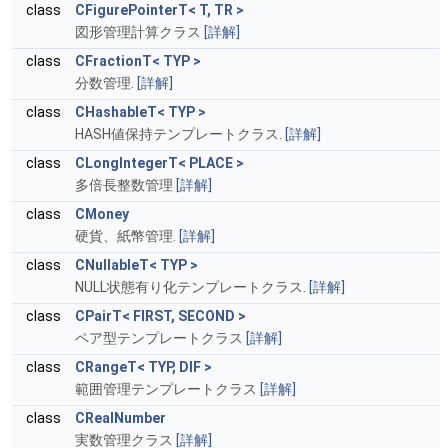
class
CFigurePointerT< T, TR >
図形管理計算クラス
[詳解]
class
CFractionT< TYP >
分数管理.
[詳解]
class
CHashableT< TYP >
HASH値保持テンプレートクラス.
[詳解]
class
CLongIntegerT< PLACE >
多倍長整数管理
[詳解]
class
CMoney
硬貨、紙幣管理.
[詳解]
class
CNullableT< TYP >
NULL状態有り化テンプレートクラス.
[詳解]
class
CPairT< FIRST, SECOND >
ペア型テンプレートクラス
[詳解]
class
CRangeT< TYP, DIF >
範囲管理テンプレートクラス
[詳解]
class
CRealNumber
実数管理クラス
[詳解]