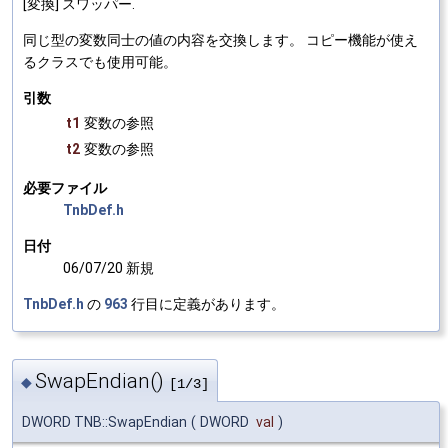
[変換] スワッパー.
同じ型の変数同士の値の内容を交換します。 コピー機能が使え
るクラスでも使用可能。
引数
t1
変数の参照
t2
変数の参照
必要ファイル
TnbDef.h
日付
06/07/20 新規
TnbDef.h
の
963
行目に定義があります。
SwapEndian()
◆
[1/3]
DWORD TNB::SwapEndian
(
DWORD
val
)