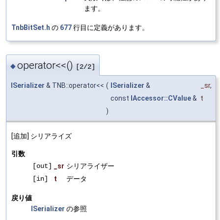
ます。
TnbBitSet.h
の
677
行目に定義があります。
operator<<()
◆
[2/2]
ISerializer
& TNB::operator<<
(
ISerializer
&
_sr
,
const
IAccessor::CValue
&
t
)
[追加] シリアライズ
引数
[out]
_sr
シリアライザー
[in]
t
データ
戻り値
ISerializer
の参照