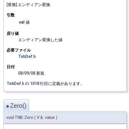
[変換] エンディアン変換.
引数
val
値
戻り値
エンディアン変換した値
必要ファイル
TnbDef.h
日付
08/09/08 新規
TnbDef.h
の
1018
行目に定義があります。
Zero()
◆
void TNB::Zero
(
V &
value
)