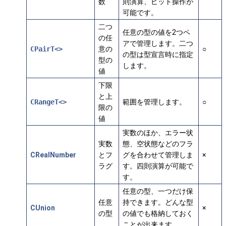
数
則演算、ビット操作が
可能です。
二つ
任意の型の値を2つペ
の任
アで管理します。二つ
CPairT<>
意の
○
の型は型宣言時に指定
型の
します。
値
下限
と上
CRangeT<>
範囲を管理します。
○
限の
値
実数のほか、エラー状
実数
態、空状態などのフラ
CRealNumber
とフ
グを合わせて管理しま
×
ラグ
す。四則演算が可能で
す。
任意の型、一つだけ保
任意
持できます。どんな型
CUnion
×
の型
の値でも格納しておく
ことが出来ます。