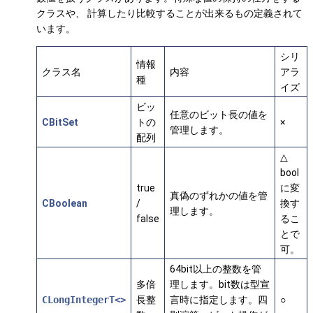
クラスや、 計算したり比較することが出来るもの定義されて
います。
シリ
情報
クラス名
内容
アラ
種
イズ
ビッ
任意のビット長の値を
CBitSet
トの
×
管理します。
配列
△
bool
true
に変
真偽のずれかの値を管
CBoolean
/
換す
理します。
false
るこ
とで
可。
64bit以上の整数を管
多倍
理します。bit数は型宣
CLongIntegerT<>
長整
言時に指定します。四
○