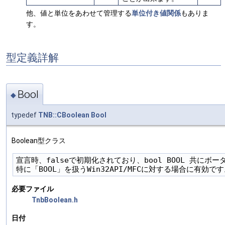
他、値と単位をあわせて管理する
単位付き値関係
もありま
す。
型定義詳解
Bool
◆
typedef
TNB::CBoolean
Bool
Boolean型クラス
宣言時、falseで初期化されており、bool BOOL 共にボー
必要ファイル
TnbBoolean.h
日付