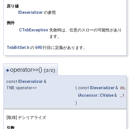
戻り値
IDeserializer
の参照
例外
CTnbException
失敗時は、任意のスローの可能性があり
ます。
TnbBitSet.h
の
690
行目に定義があります。
operator>>()
◆
[2/2]
const
IDeserializer
&
TNB::operator>>
(
const
IDeserializer
&
ds
,
IAccessor::CValue
&
_t
)
[取得] デシリアライズ
引数