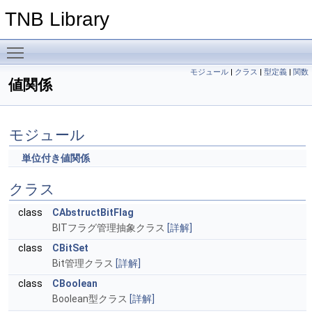
TNB Library
Toggle main menu visibility
モジュール
|
クラス
|
型定義
|
関数
値関係
モジュール
単位付き値関係
クラス
class
CAbstructBitFlag
BITフラグ管理抽象クラス
[詳解]
class
CBitSet
Bit管理クラス
[詳解]
class
CBoolean
Boolean型クラス
[詳解]