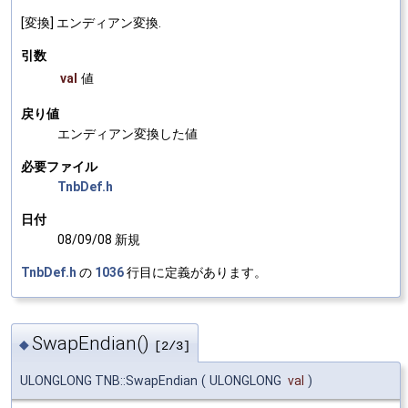
[変換] エンディアン変換.
引数
val
値
戻り値
エンディアン変換した値
必要ファイル
TnbDef.h
日付
08/09/08 新規
TnbDef.h
の
1036
行目に定義があります。
SwapEndian()
◆
[2/3]
ULONGLONG TNB::SwapEndian
(
ULONGLONG
val
)