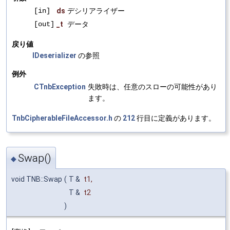
[in]
ds
デシリアライザー
[out]
_t
データ
戻り値
IDeserializer
の参照
例外
CTnbException
失敗時は、任意のスローの可能性があり
ます。
TnbCipherableFileAccessor.h
の
212
行目に定義があります。
Swap()
◆
void TNB::Swap
(
T &
t1
,
T &
t2
)