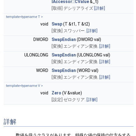
IAccessor::CValue
&_t)
[取得] デシリアライズ
[詳解]
template<typename T >
void
Swap
(T &t1, T &t2)
[変換] スワッパー.
[詳解]
DWORD
SwapEndian
(DWORD val)
[変換] エンディアン変換.
[詳解]
ULONGLONG
SwapEndian
(ULONGLONG val)
[変換] エンディアン変換.
[詳解]
WORD
SwapEndian
(WORD val)
[変換] エンディアン変換.
[詳解]
template<typename V >
void
Zero
(V &value)
[設定] ゼロクリア.
[詳解]
詳解
数値を扱うクラスがあります。特殊な値の保持の仕方をする