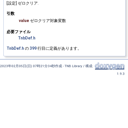
[設定] ゼロクリア.
引数
value
ゼロクリア対象変数
必要ファイル
TnbDef.h
TnbDef.h
の
399
行目に定義があります。
2023年02月05日(日) 07時21分34秒作成 - TNB Library / 構成:
1.9.3