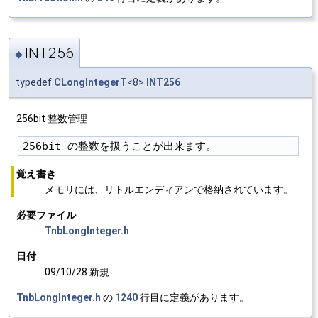
INT256
◆
typedef
CLongIntegerT
<8>
INT256
256bit 整数管理
覚え書き
メモリには、リトルエンディアンで格納されています。
必要ファイル
TnbLongInteger.h
日付
09/10/28 新規
TnbLongInteger.h
の
1240
行目に定義があります。