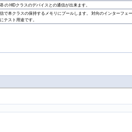
SB の HIDクラスのデバイスとの通信が出来ます。
信で本クラスの保持するメモリにプールします。 対向のインターフェ
にテスト用途です。