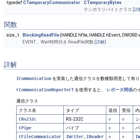
typedef
CTemporaryCommunicator
CTemporaryBytes
テンポラリバイトクラス
[詳
関数
size_t
BlockingReadFile
(HANDLE hFile, HANDLE hEvent, DWORD wa
EVENT、Wait時間付き ReadFile関数
[詳解]
詳解
ICommunication
を実装した通信クラスを数種類用意して有り
CCommunicationReporterT
を使用すると、
レポータ関係
の
通信クラス
クラス名
タイプ
送信
受信
内
CRs232c
RS-232C
○
○
シ
CPipe
パイプ
○
○
パ
CFileCommunicator
IWriter
,
IReader
○
○
I