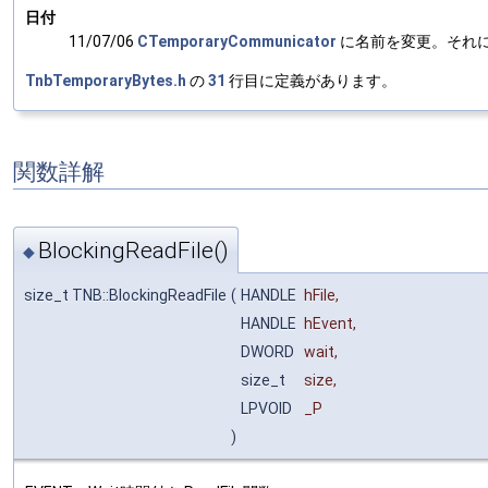
日付
11/07/06
CTemporaryCommunicator
に名前を変更。それに伴
TnbTemporaryBytes.h
の
31
行目に定義があります。
関数詳解
BlockingReadFile()
◆
size_t TNB::BlockingReadFile
(
HANDLE
hFile
,
HANDLE
hEvent
,
DWORD
wait
,
size_t
size
,
LPVOID
_P
)