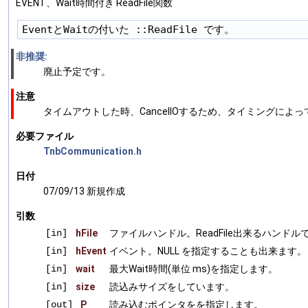
EVENT、Wait時間付き ReadFile関数
非推奨:
廃止予定です。
注意
タイムアウトした時、CancelIOするため、タイミングに
必要ファイル
TnbCommunication.h
日付
07/09/13 新規作成
引数
[in]
hFile
ファイルハンドル。ReadFile出来るハンド
[in]
hEvent
イベント。NULL を指定することも出来ます。
[in]
wait
最大Wait時間(単位 ms)を指定します。
[in]
size
読込みサイズをしています。
[out]
_P
読み込むポインタをを指定します。