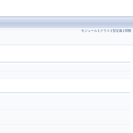
モジュール
|
クラス
|
型定義
|
関数