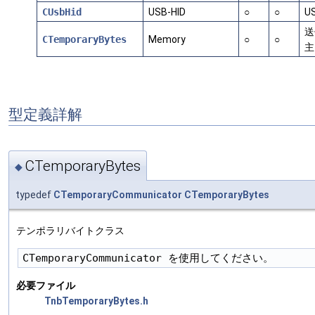
CUsbHid
USB-HID
○
○
U
送
CTemporaryBytes
Memory
○
○
主
型定義詳解
CTemporaryBytes
◆
typedef
CTemporaryCommunicator
CTemporaryBytes
テンポラリバイトクラス
必要ファイル
TnbTemporaryBytes.h